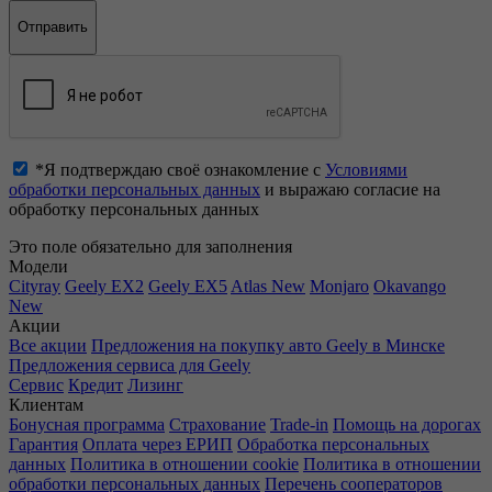
*Я подтверждаю своё ознакомление с
Условиями
обработки персональных данных
и выражаю согласие на
обработку персональных данных
Это поле обязательно для заполнения
Модели
Cityray
Geely EX2
Geely EX5
Atlas New
Monjaro
Okavango
New
Акции
Все акции
Предложения на покупку авто Geely в Минске
Предложения сервиса для Geely
Сервис
Кредит
Лизинг
Клиентам
Бонусная программа
Страхование
Trade-in
Помощь на дорогах
Гарантия
Оплата через ЕРИП
Обработка персональных
данных
Политика в отношении cookie
Политика в отношении
обработки персональных данных
Перечень сооператоров