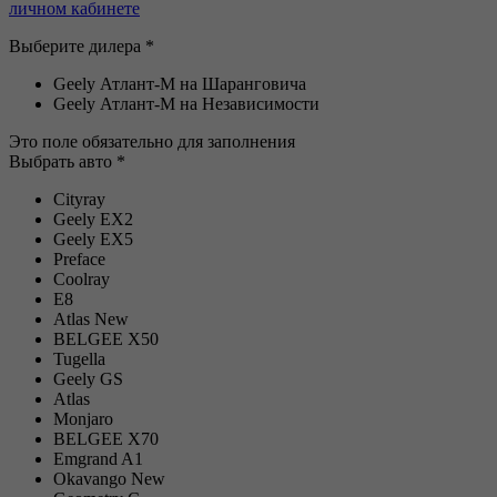
личном кабинете
Выберите дилера *
Geely Атлант-М на Шаранговича
Geely Атлант-М на Независимости
Это поле обязательно для заполнения
Выбрать авто *
Cityray
Geely EX2
Geely EX5
Preface
Coolray
E8
Atlas New
BELGEE Х50
Tugella
Geely GS
Atlas
Monjaro
BELGEE X70
Emgrand A1
Okavango New