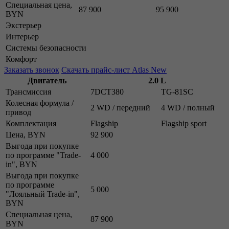
Специальная цена,
87 900
95 900
BYN
Экстерьер
Интерьер
Системы безопасности
Комфорт
Заказать звонок
Скачать прайс-лист Atlas New
Двигатель
2.0 L
Трансмиссия
7DCT380
TG-81SC
Колесная формула /
2 WD / передний
4 WD / полный
привод
Комплектация
Flagship
Flagship sport
Цена, BYN
92 900
Выгода при покупке
по программе "Trade-
4 000
in", BYN
Выгода при покупке
по программе
5 000
"Лояльный Trade-in",
BYN
Специальная цена,
87 900
BYN