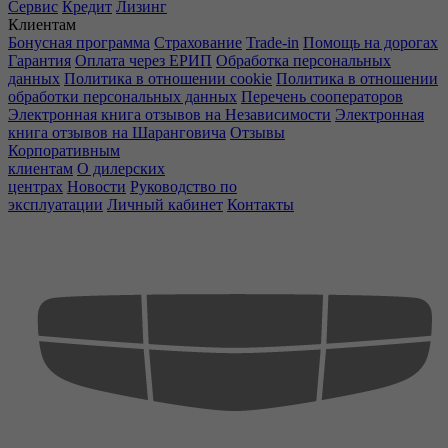
Сервис
Кредит
Лизинг
Клиентам
Бонусная программа
Страхование
Trade-in
Помощь на дорогах
Гарантия
Оплата через ЕРИП
Обработка персональных
данных
Политика в отношении cookie
Политика в отношении
обработки персональных данных
Перечень сооператоров
Электронная книга отзывов на Независимости
Электронная
книга отзывов на Шаранговича
Отзывы
Корпоративным
клиентам
О дилерских
центрах
Новости
Руководство по
эксплуатации
Личный кабинет
Контакты