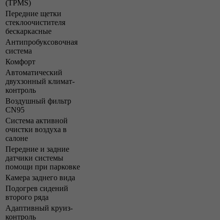
(TPMS)
Передние щетки
стеклоочистителя
бескаркасные
Антипробуксовочная
система
Комфорт
Автоматический
двухзонный климат-
контроль
Воздушный фильтр
CN95
Система активной
очистки воздуха в
салоне
Передние и задние
датчики системы
помощи при парковке
Камера заднего вида
Подогрев сидений
второго ряда
Адаптивный круиз-
контроль