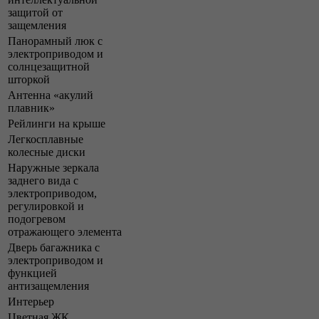
защитой от
защемления
Панорамный люк с
электроприводом и
солнцезащитной
шторкой
Антенна «акулий
плавник»
Рейлинги на крыше
Легкосплавные
колесные диски
Наружные зеркала
заднего вида с
электроприводом,
регулировкой и
подогревом
отражающего элемента
Дверь багажника с
электроприводом и
функцией
антизащемления
Интерьер
Цветная ЖК