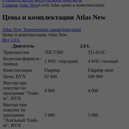
Главная
Atlas New
Geely Atlas цены и комплектации
Цены и комплектации Atlas New
Atlas New
Технические характеристики
Цены и комплектации Atlas New
Все
2.0 L
Двигатель
2.0 L
Трансмиссия
7DCT380
TG-81SC
Колесная формула /
2 WD / передний
4 WD / полный
привод
Комплектация
Flagship
Flagship sport
Цена, BYN
92 900
100 900
Выгода при
покупке по
4 000
4 000
программе "Trade-
in", BYN
Выгода при
покупке по
программе
5 000
5 000
"Лояльный Trade-
in", BYN