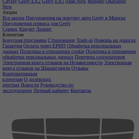
Cityray
Geely EX2
Geely EX5
Atlas New
Monjaro
Okavango
New
Акции
Все акции
Предложения на покупку авто Geely в Минске
Предложения сервиса для Geely
Сервис
Кредит
Лизинг
Клиентам
Бонусная программа
Страхование
Trade-in
Помощь на дорогах
Гарантия
Оплата через ЕРИП
Обработка персональных
данных
Политика в отношении cookie
Политика в отношении
обработки персональных данных
Перечень сооператоров
Электронная книга отзывов на Независимости
Электронная
книга отзывов на Шаранговича
Отзывы
Корпоративным
клиентам
О дилерских
центрах
Новости
Руководство по
эксплуатации
Личный кабинет
Контакты