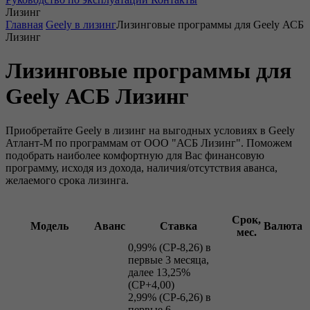
Лизинг
Главная
Geely в лизинг
Лизинговые программы для Geely АСБ
Лизинг
Лизинговые программы для
Geely АСБ Лизинг
Приобретайте Geely в лизинг на выгодных условиях в Geely
Атлант-М по программам от ООО "АСБ Лизинг". Поможем
подобрать наиболее комфортную для Вас финансовую
программу, исходя из дохода, наличия/отсутствия аванса,
желаемого срока лизинга.
Срок,
Модель
Аванс
Ставка
Валюта
мес.
0,99% (СР-8,26) в
первые 3 месяца,
далее 13,25%
(СР+4,00)
2,99% (СР-6,26) в
первые 6