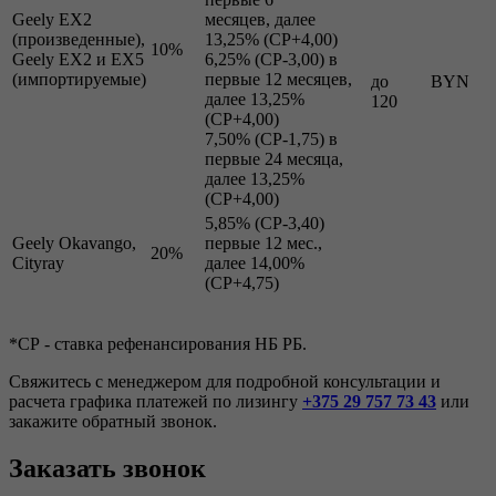
Geely EX2
месяцев, далее
(произведенные),
13,25% (СР+4,00)
10%
Geely EX2 и ЕХ5
6,25% (СР-3,00) в
(импортируемые)
первые 12 месяцев,
до
BYN
далее 13,25%
120
(СР+4,00)
7,50% (СР-1,75) в
первые 24 месяца,
далее 13,25%
(СР+4,00)
5,85% (СР-3,40)
Geely Okavango,
первые 12 мес.,
20%
Cityray
далее 14,00%
(СР+4,75)
*СР - ставка рефенансирования НБ РБ.
Свяжитесь с менеджером для подробной консультации и
расчета графика платежей по лизингу
+375 29 757 73 43
или
закажите обратный звонок.
Заказать звонок