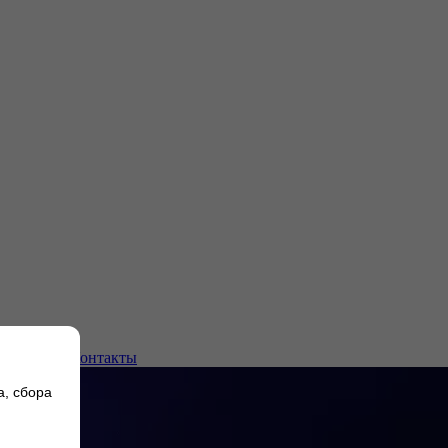
плуатации
Контакты
а, сбора