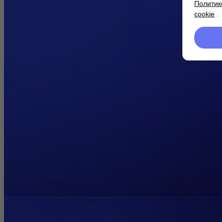
Политик
cookie
.