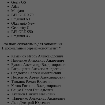
Geely GS
Atlas
Monjaro
BELGEE X70
Emgrand A1
Okavango New
Geometry C
BELGEE S50
Emgrand X7
Это поле обязательно для заполнения
Персональный сервис-консультант *
Каменюк Игорь Александрович
Панченко Александр Андреевич
Булова Александр Владимирович
Багрицевич Алексей Андреевич
Сердюков Сергей Дмитриевич
Постоялко Артем Александрович
Тавкинь Роман Юрьевич
Котов Евгений Владимирович
Сецко Павел Геннадьевич
Аксенов Никита Иванович
-Панченко Александр Андреевич
Лыч Дмитрий Юрьевич