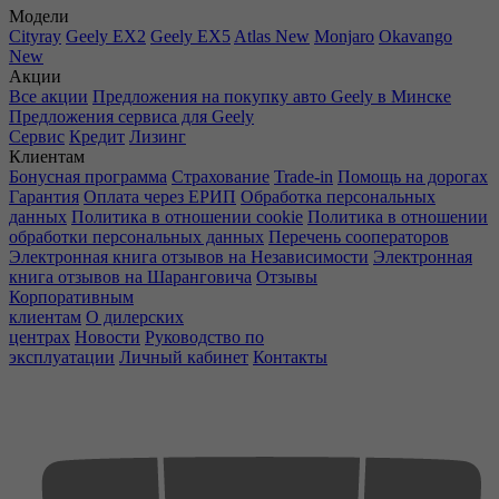
Модели
Cityray
Geely EX2
Geely EX5
Atlas New
Monjaro
Okavango
New
Акции
Все акции
Предложения на покупку авто Geely в Минске
Предложения сервиса для Geely
Сервис
Кредит
Лизинг
Клиентам
Бонусная программа
Страхование
Trade-in
Помощь на дорогах
Гарантия
Оплата через ЕРИП
Обработка персональных
данных
Политика в отношении cookie
Политика в отношении
обработки персональных данных
Перечень сооператоров
Электронная книга отзывов на Независимости
Электронная
книга отзывов на Шаранговича
Отзывы
Корпоративным
клиентам
О дилерских
центрах
Новости
Руководство по
эксплуатации
Личный кабинет
Контакты