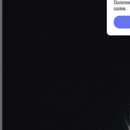
Политик
cookie
.