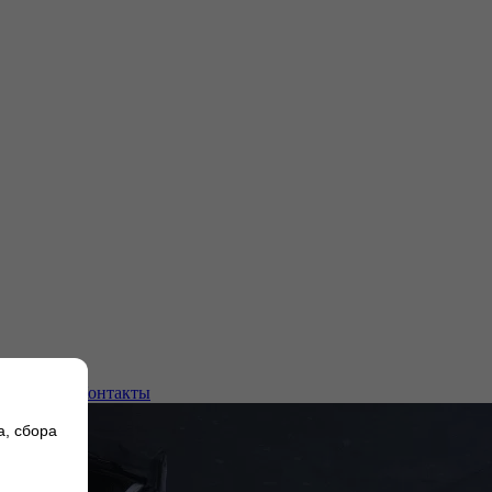
плуатации
Контакты
а, сбора