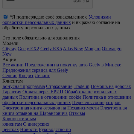
*Я подтверждаю своё ознакомление с
Условиями
обработки персональных данных
и выражаю согласие на
обработку персональных данных
Это поле обязательно для заполнения
Модели
Cityray
Geely EX2
Geely EX5
Atlas New
Monjaro
Okavango
New
Акции
Все акции
Предложения на покупку авто Geely в Минске
Предложения сервиса для Geely
Сервис
Кредит
Лизинг
Клиентам
Бонусная программа
Страхование
Trade-in
Помощь на дорогах
Гарантия
Оплата через ЕРИП
Обработка персональных
данных
Политика в отношении cookie
Политика в отношении
обработки персональных данных
Перечень сооператоров
Электронная книга отзывов на Независимости
Электронная
книга отзывов на Шаранговича
Отзывы
Корпоративным
клиентам
О дилерских
центрах
Новости
Руководство по