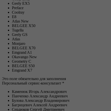
Geely EX5
Preface
Coolray
E8
Atlas New
BELGEE Х50
Tugella
Geely GS
Atlas
Monjaro
BELGEE X70
Emgrand A1
Okavango New
Geometry C
BELGEE S50
Emgrand X7
Это поле обязательно для заполнения
Персональный сервис-консультант *
Каменюк Игорь Александрович
Панченко Александр Андреевич
Булова Александр Владимирович
Багрицевич Алексей Андреевич
Сердюков Сергей Дмитриевич