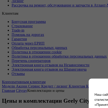
Лизинг
Рассрочка на ремонт, обслуживание и запчасти в Атлант
Клиентам
Бонусная программа
Страхование
Trade-in
Помощь на дорогах
Гарантия
Оплата через ЕРИП
Обработка персональных данных
Политика в отношении cookie
Политика в отношении обработки персональных данных
Перечень сооператоров
Электронная книга отзывов на Независимости
Электронная книга отзывов на Шаранговича
Отзывы
Корпоративным клиентам
Модели
Акции
Сервис
Кредит / лизинг
Клиентам
Корпоратив
Главная
Cityray
Комплектации и цены
Наш сай
Цены и комплектации Geely Cityray
статист
«Принять