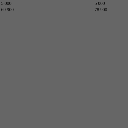
5 000
5 000
69 900
78 900