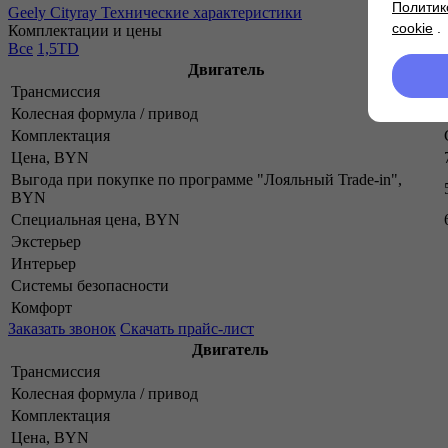
Политик
Geely Cityray
Технические характеристики
cookie
.
Комплектации и цены
Все
1,5TD
Двигатель
Трансмиссия
Колесная формула / привод
Комплектация
Цена, BYN
Выгода при покупке по программе "Лояльный Trade-in",
BYN
Специальная цена, BYN
Экстерьер
Интерьер
Системы безопасности
Комфорт
Заказать звонок
Скачать прайс-лист
Двигатель
Трансмиссия
Колесная формула / привод
Комплектация
Цена, BYN