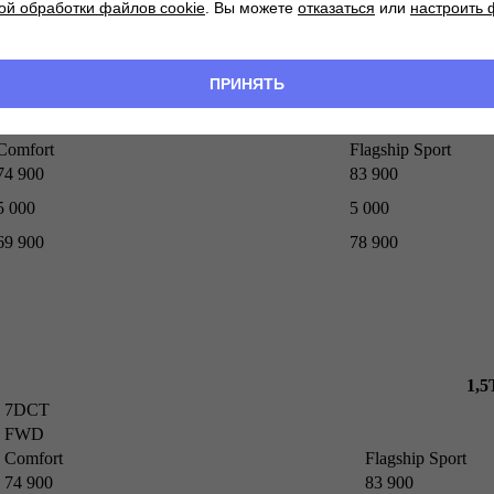
ой обработки файлов cookie
. Вы можете
отказаться
или
настроить
1,5T
ПРИНЯТЬ
7DCT
FWD
Comfort
Flagship Sport
74 900
83 900
5 000
5 000
69 900
78 900
1,
7DCT
FWD
Comfort
Flagship Sport
74 900
83 900