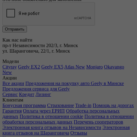
Как нас найти
пр-т Независимости 202/3, г. Минск
ул. Шаранговича, 22/1, г. Минск
Модели
Cityray
Geely EX2
Geely EX5
Atlas New
Monjaro
Okavango
New
Акции
Все акции
Предложения на покупку авто Geely в Минске
Предложения сервиса для Geely
Сервис
Кредит
Лизинг
Клиентам
Бонусная программа
Страхование
Trade-in
Помощь на дорогах
Гарантия
Оплата через ЕРИП
Обработка персональных
данных
Политика в отношении cookie
Политика в отношении
обработки персональных данных
Перечень сооператоров
Электронная книга отзывов на Независимости
Электронная
книга отзывов на Шаранговича
Отзывы