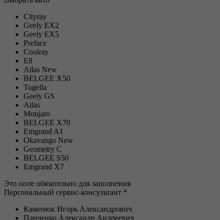
Cityray
Geely EX2
Geely EX5
Preface
Coolray
E8
Atlas New
BELGEE Х50
Tugella
Geely GS
Atlas
Monjaro
BELGEE X70
Emgrand A1
Okavango New
Geometry C
BELGEE S50
Emgrand X7
Это поле обязательно для заполнения
Персональный сервис-консультант *
Каменюк Игорь Александрович
Панченко Александр Андреевич