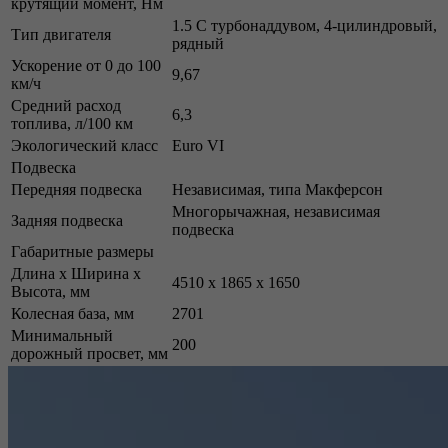
крутящий момент, Нм
1.5 С турбонаддувом, 4-цилиндровый,
Тип двигателя
рядный
Ускорение от 0 до 100
9,67
км/ч
Средний расход
6,3
топлива, л/100 км
Экологический класс
Euro VI
Подвеска
Передняя подвеска
Независимая, типа Макферсон
Многорычажная, независимая
Задняя подвеска
подвеска
Габаритные размеры
Длина х Ширина х
4510 x 1865 x 1650
Высота, мм
Колесная база, мм
2701
Минимальный
200
дорожный просвет, мм